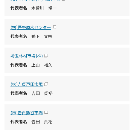
木曽川 靖一
(株)吾野原木センター
鴨下 文明
埼玉林材市場(株)
上山 裕久
(株)𠮷貞戸田市場
𠮷田 貞裕
(株)𠮷貞熊谷市場
𠮷田 貞裕