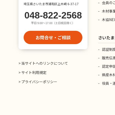
会員の
埼玉県さいたま市浦和区上木崎 6-37-17
木材事
048-822-2568
木協NE
平日 9:00〜17:00（土日祝日除く）
お問合せ・ご相談
さいたま
認証制
販売伝
> 当サイトへのリンクについて
認定申
> サイト利用規定
県産木
> プライバシーポリシー
役員・