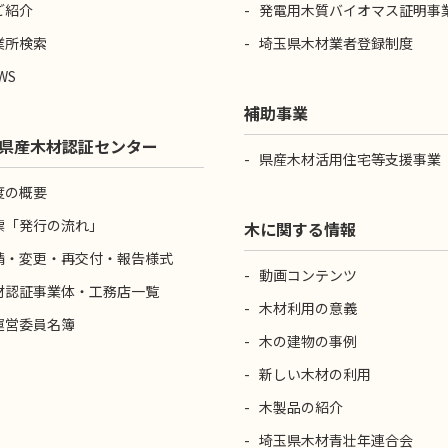
ご紹介
発電用木質バイオマス証明事
業所検索
埼玉県木材業者登録制度
WS
補助事業
県産木材認証センター
県産木材活用住宅等支援事業
度の概要
票「発行の流れ」
木に関する情報
請・変更・再交付・報告様式
動画コンテンツ
材認証事業体・工務店一覧
木材利用の意義
運営委員名簿
木の建物の事例
新しい木材の利用
木製品の紹介
埼玉県木材青壮年連合会