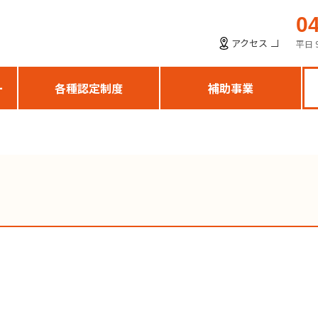
0
アクセス
平日 
ー
各種認定制度
補助事業