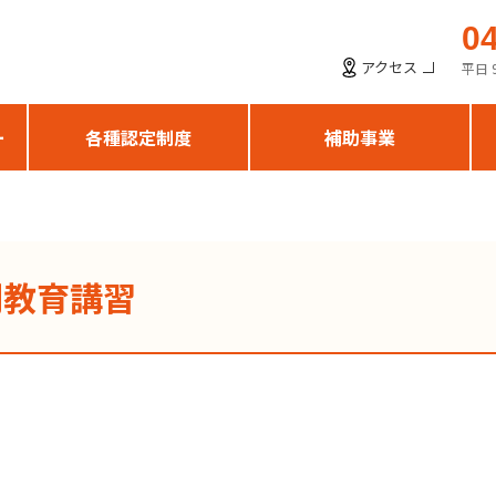
0
アクセス
平日 
ー
各種認定制度
補助事業
別教育講習