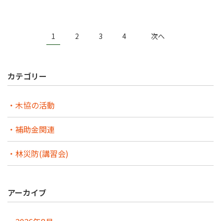
1
2
3
4
次へ
カテゴリー
木協の活動
補助金関連
林災防(講習会)
アーカイブ